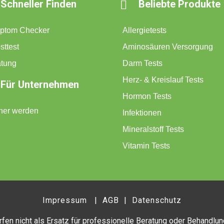
Schneller Finden
Beliebte Produkte

ptom Checker
Allergietests
sttest
Aminosäuren Versorgung
atung
Darm Tests
Herz- & Kreislauf Tests
Für Unternehmen
Hormon Tests
ner werden
Infektionen
Mineralstoff Tests
Vitamin Tests
Impressum
|
AGB
|
Datenschutz
rfen nicht als Ersatz für professionelle Beratung oder Behandlu