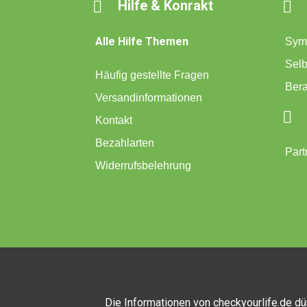
Hilfe & Konrakt


Alle Hilfe Themen
Sym
Selb
Häufig gestellte Fragen
Ber
Versandinformationen

Kontakt
Bezahlarten
Part
Widerrufsbelehrung
Die Informationen von checkyourlife.de dü