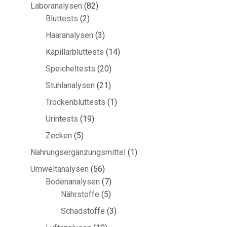
Produkte
82
Laboranalysen
82
2
Produkte
Bluttests
2
Produkte
3
Haaranalysen
3
Produkte
14
Kapillarbluttests
14
Produkte
20
Speicheltests
20
Produkte
21
Stuhlanalysen
21
Produkte
1
Trockenbluttests
1
Produkt
19
Urintests
19
Produkte
5
Zecken
5
Produkte
1
Nahrungsergänzungsmittel
1
Produkt
56
Umweltanalysen
56
Produkte
7
Bodenanalysen
7
5
Produkte
Nährstoffe
5
Produkte
3
Schadstoffe
3
Produkte