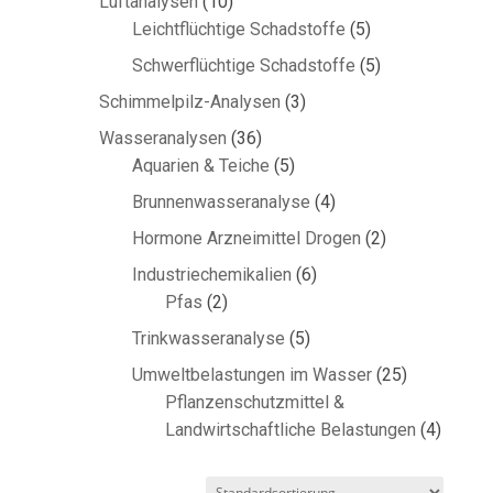
10
Luftanalysen
10
Produkte
5
Leichtflüchtige Schadstoffe
5
Produkte
5
Schwerflüchtige Schadstoffe
5
Produkte
3
Schimmelpilz-Analysen
3
Produkte
36
Wasseranalysen
36
Produkte
5
Aquarien & Teiche
5
Produkte
4
Brunnenwasseranalyse
4
Produkte
2
Hormone Arzneimittel Drogen
2
Produkte
6
Industriechemikalien
6
2
Produkte
Pfas
2
Produkte
5
Trinkwasseranalyse
5
Produkte
25
Umweltbelastungen im Wasser
25
Produkte
Pflanzenschutzmittel &
4
Landwirtschaftliche Belastungen
4
Produk