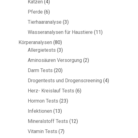
4
Katzen
4
Produkte
6
Pferde
6
Produkte
3
Tierhaaranalyse
3
Produkte
11
Wasseranalysen für Haustiere
11
Produkte
80
Körperanalysen
80
Produkte
3
Allergietests
3
Produkte
2
Aminosäuren Versorgung
2
Produkte
20
Darm Tests
20
Produkte
4
Drogentests und Drogenscreening
4
Produkte
6
Herz- Kreislauf Tests
6
Produkte
23
Hormon Tests
23
Produkte
13
Infektionen
13
Produkte
12
Mineralstoff Tests
12
Produkte
7
Vitamin Tests
7