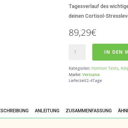
Tagesverlauf des wichtig
deinen Cortisol-Stresslev
89,29
€
Cortisol Hormontest im Tag
IN DEN
Kategorien:
Hormon Tests
,
Kör
Marke:
Verisana
Lieferzeit
2-4
Tage
ESCHREIBUNG
ANLEITUNG
ZUSAMMENFASSUNG
ÄHN