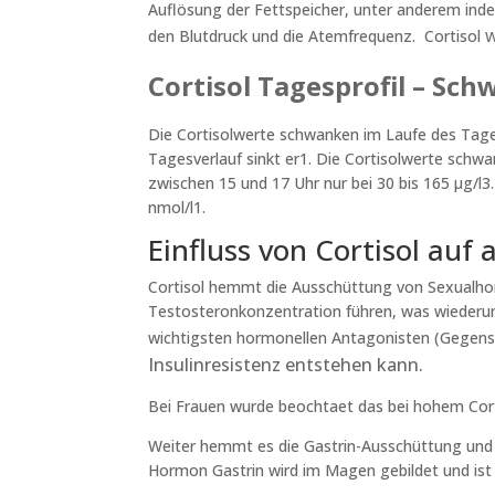
Auflösung der Fettspeicher, unter anderem inde
den Blutdruck und die Atemfrequenz. Cortisol
Cortisol Tagesprofil – Sc
Die Cortisolwerte schwanken im Laufe des Tag
Tagesverlauf sinkt er1. Die Cortisolwerte schw
zwischen 15 und 17 Uhr nur bei 30 bis 165 µg/l3
nmol/l1.
Einfluss von Cortisol au
Cortisol hemmt die Ausschüttung von Sexualhor
Testosteronkonzentration führen, was wiederum 
wichtigsten hormonellen Antagonisten (Gegensp
Insulinresistenz entstehen kann.
Bei Frauen wurde beochtaet das bei hohem Cort
Weiter hemmt es die Gastrin-Ausschüttung und 
Hormon Gastrin wird im Magen gebildet und ist 