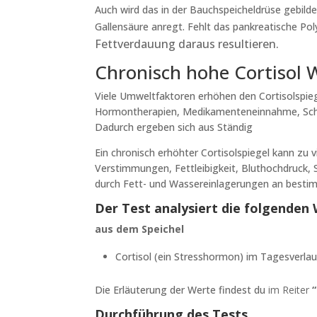
Auch wird das in der Bauchspeicheldrüse gebild
Gallensäure anregt. Fehlt das pankreatische Po
Fettverdauung daraus resultieren.
Chronisch hohe Cortisol W
Viele Umweltfaktoren erhöhen den Cortisolspieg
Hormontherapien, Medikamenteneinnahme, Schwa
Dadurch ergeben sich aus Ständig
Ein chronisch erhöhter Cortisolspiegel kann z
Verstimmungen, Fettleibigkeit, Bluthochdruck, S
durch Fett- und Wassereinlagerungen an besti
Der Test analysiert die folgenden
aus dem Speichel
Cortisol (ein Stresshormon) im Tagesverlau
Die Erläuterung der Werte findest du
im Reiter
Durchführung des Tests