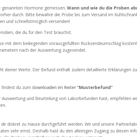
die genannten Hormone gemessen.
Wann und wie du die Proben a
vorher durch. Bitte bewahre die Probe bis zum Versand im Kühlschra
men und schnellstmöglich versenden!
nsilien, die du für den Test brauchst.
ese mit dem beiliegenden vorausgefüllten Rücksendeumschlag kosten
Parametern nach der Auswertung zugesendet.
ht deiner Werte. Der Befund enthält zudem detaillierte Erklärungen 
, findest du zum d
ownloaden im Reiter
“
Musterbefund”
der Auswertung und Beurteilung von Laborbefunden hast, empfehlen w
ren.
dir diskret zu Hause durchgeführt werden. Wir und unsere Partnerlab
ten sehr ernst. Deshalb hast du den alleinigen Zugang zu diesen Inf