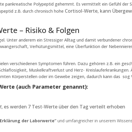
ete pankreatische Polypeptid gehemmt. Es vermittelt ein Gefühl der 
Cortisol-Werte, kann Übergew
lypeptid z.B. durch chronisch hohe
erte – Risiko & Folgen
el. Unter anderem ein Stressiger Alltag und damit verbundener chr
ngerschaft, Verhütungsmittel, eine Überfunktion der Nebennierenr
u vielen verschiedenen Symptomen führen. Dazu gehören z.B. ein ge
chlaflosigkeit, Muskelkraftverlust und Herz- Kreislauferkrankungen. Ä
mmten Körperstellen oder im Gewebe zeigen, dadurch kann das sog 
 Werte (auch Parameter genannt):
, es werden 7 Test-Werte über den Tag verteilt erhoben
f
“Erklärung der Laborwerte”
und umfangreicher in unserem Wissens