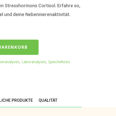
en Stresshormons Cortisol. Erfahre so,
el und deine Nebennierenaktivität.
esprofil – Speicheltest Menge
 WARENKORB
peranalysen
,
Laboranalysen
,
Speicheltests
LICHE PRODUKTE
QUALITÄT