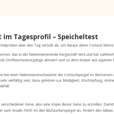
 im Tagesprofil – Speicheltest
elproben über den Tag verteilt ab, um daraus deine Cortisol-Werte 
ormon, das in der Nebennierenrinde hergestellt wird und hat zahlreich
d) Stoffwechselvorgänge aktiviert und so dem Körper aus eigenen Re
ann bei einer Nebennierenschwäche der Cortisolspiegel im Blutserum u
 vielfältig sein, dazu gehören u.a. Müdigkeit, Erschöpfung, Antri
bfall.
n verschiedener Gene, also eine Kopie dieser Gene zu erstellen. Dam
hebt
es
er zum Insulin
den Blutzuckerspiegel an, fördert den Abbau 