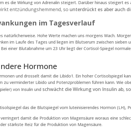
m es die Wirkung von Adrenalin steigert. Darüber hinaus steigert es
wirkt entzündungshemmend,
so
unterdrückt es aber auch 
hwankungen im Tagesverlauf
es natürlicherweise. Hohe Werte machen uns morgens Wach. Morgens
anken im Laufe des Tages und liegen im Blutserum zwischen sieben u
. Bei einer Blutabnahme um 23 Uhr liegt der Cortisol-Spiegel normale
f andere Hormone
monen und drosselt damit die Libido1. Ein hoher Cortisolspiegel ka
zu verminderter Libido und Potenzproblemen führen kann. Wie oben 
schwächt die Wirkung von Insulin ab, s
ieler) von Insulin und
isolspiegel das die Blutspiegel vom luteinisierendes Hormon (LH), 
verringert damit die Produktion von Magensäure woraus eine schlec
der stärkste Reiz für die Produktion von Magensäure.