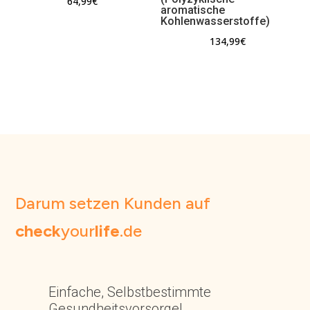
64,99
€
aromatische
Kohlenwasserstoffe)
134,99
€
Darum setzen Kunden auf
check
your
life
.de
Einfache, Selbstbestimmte
Gesundheitsvorsorge!