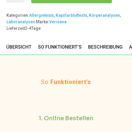
Kategorien:
Allergietests
,
Kapillarbluttests
,
Körperanalysen
,
Laboranalysen
Marke:
Verisana
Lieferzeit
2-4
Tage
ÜBERSICHT
SO FUNKTIONIERT’S
BESCHREIBUNG
A
So
Funktioniert’s
1. Online Bestellen