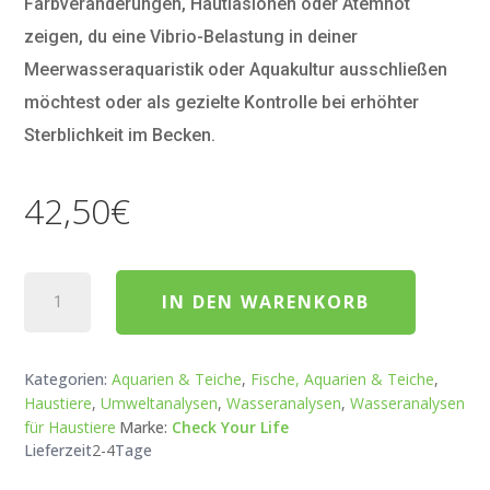
Farbveränderungen, Hautläsionen oder Atemnot
zeigen, du eine Vibrio-Belastung in deiner
Meerwasseraquaristik oder Aquakultur ausschließen
möchtest oder als gezielte Kontrolle bei erhöhter
Sterblichkeit im Becken.
42,50
€
Meerwasser Bakterientest – Vibrio-Diagnostik für Mee
IN DEN WARENKORB
Kategorien:
Aquarien & Teiche
,
Fische, Aquarien & Teiche
,
Haustiere
,
Umweltanalysen
,
Wasseranalysen
,
Wasseranalysen
für Haustiere
Marke:
Check Your Life
Lieferzeit
2-4
Tage