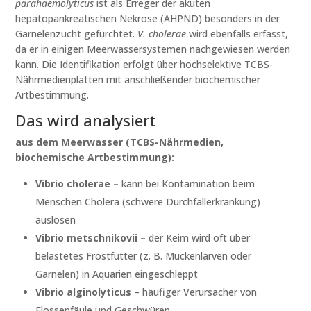
parahaemolyticus
ist als Erreger der akuten
hepatopankreatischen Nekrose (AHPND) besonders in der
Garnelenzucht gefürchtet.
V. cholerae
wird ebenfalls erfasst,
da er in einigen Meerwassersystemen nachgewiesen werden
kann. Die Identifikation erfolgt über hochselektive TCBS-
Nährmedienplatten mit anschließender biochemischer
Artbestimmung.
Das wird analysiert
aus dem Meerwasser (TCBS-Nährmedien,
biochemische Artbestimmung):
Vibrio cholerae –
kann bei Kontamination beim
Menschen Cholera (schwere Durchfallerkrankung)
auslösen
Vibrio metschnikovii –
der Keim wird oft über
belastetes Frostfutter (z. B. Mückenlarven oder
Garnelen) in Aquarien eingeschleppt
Vibrio alginolyticus
– häufiger Verursacher von
Flossenfäule und Geschwüren