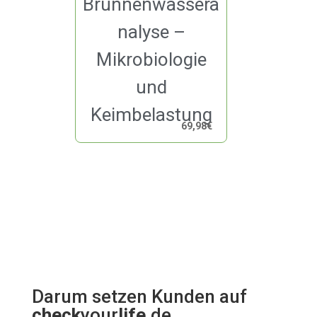
Brunnenwassera
nalyse –
Mikrobiologie
und
Keimbelastung
69,98
€
Darum setzen Kunden auf
check
your
life
.de