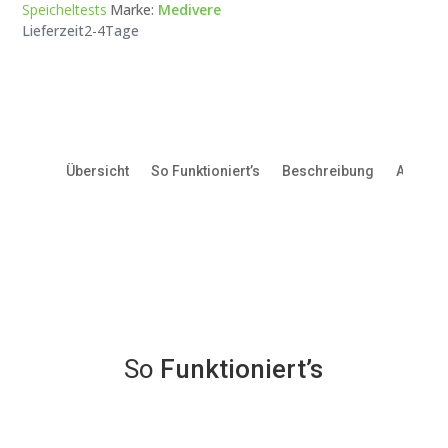
Menge
Speicheltests
Marke:
Medivere
Lieferzeit
2-4
Tage
Übersicht
So Funktioniert’s
Beschreibung
Anleitu
So
Funktioniert’s